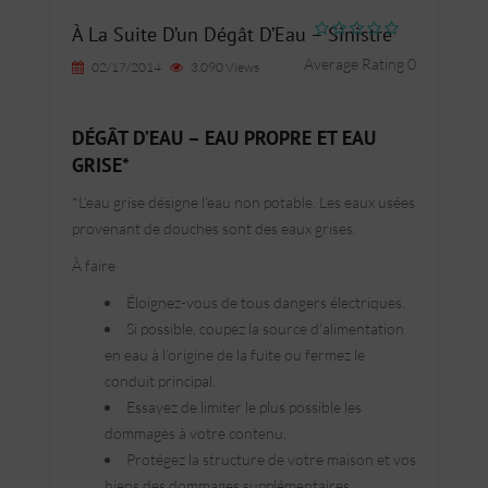
À La Suite D’un Dégât D’Eau – Sinistre
Average Rating 0
02/17/2014
3,090 Views
DÉGÂT D’EAU – EAU PROPRE ET EAU
GRISE*
*L’eau grise désigne l’eau non potable. Les eaux usées
provenant de douches sont des eaux grises.
À faire
Éloignez-vous de tous dangers électriques.
Si possible, coupez la source d’alimentation
en eau à l’origine de la fuite ou fermez le
conduit principal.
Essayez de limiter le plus possible les
dommages à votre contenu.
Protégez la structure de votre maison et vos
biens des dommages supplémentaires.