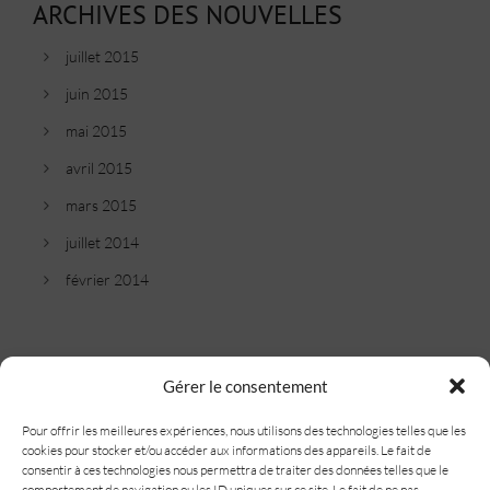
ARCHIVES DES NOUVELLES
juillet 2015
juin 2015
mai 2015
avril 2015
mars 2015
juillet 2014
février 2014
CATÉGORIES
Gérer le consentement
Articles Journaux
Pour offrir les meilleures expériences, nous utilisons des technologies telles que les
cookies pour stocker et/ou accéder aux informations des appareils. Le fait de
Conseils de prévention
consentir à ces technologies nous permettra de traiter des données telles que le
comportement de navigation ou les ID uniques sur ce site. Le fait de ne pas