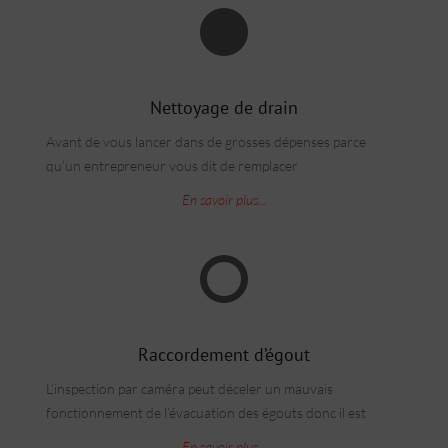
Nettoyage de drain
Avant de vous lancer dans de grosses dépenses parce
qu’un entrepreneur vous dit de remplacer
En savoir plus...
Raccordement d’égout
L’inspection par caméra peut déceler un mauvais
fonctionnement de l’évacuation des égouts donc il est
En savoir plus...