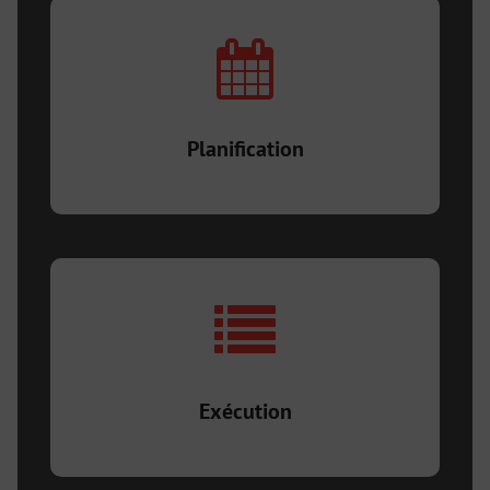
Nous devons diagnostiquer le problème ! Notre
équipe a les outils nécessaires pour remédier à la
situation!
Planification
Nous ferons en sorte d’apporter les correctifs
nécessaires selon un standard de qualité élevé. Le tout
réalisé dans les meilleurs délais possible.
Exécution