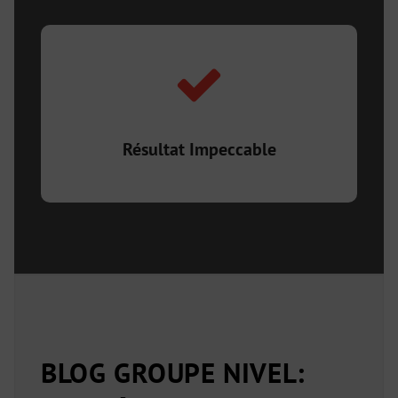
Nous nous assurons de remettre les lieux dans l’état
initial pour votre satisfaction et votre tranquillité
d’esprit.
Résultat Impeccable
BLOG GROUPE NIVEL: