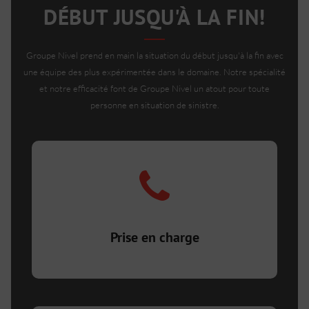
DÉBUT JUSQU'À LA FIN!
Groupe Nivel prend en main la situation du début jusqu'à la fin avec
une équipe des plus expérimentée dans le domaine. Notre spécialité
et notre efficacité font de Groupe Nivel un atout pour toute
personne en situation de sinistre.
Vous voyez l’eau s’accumuler au sous-sol? Appelez-
nous immédiatement, nous serons sur place
rapidement!
Prise en charge